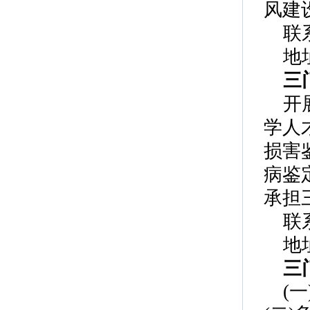
风建
联
地
三
开
学人
损害
病鉴
承担
联系
地
三
(