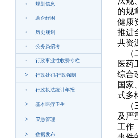
法规
规划信息
的规
助企纾困
健康
推进
历史规划
共资
公务员招考
（
行政事业性收费专栏
医药
综合
>
行政处罚/行政强制
国家
行政执法统计年报
式多
>
（
基本医疗卫生
及严
>
应急管理
工作
>
数据发布
事件