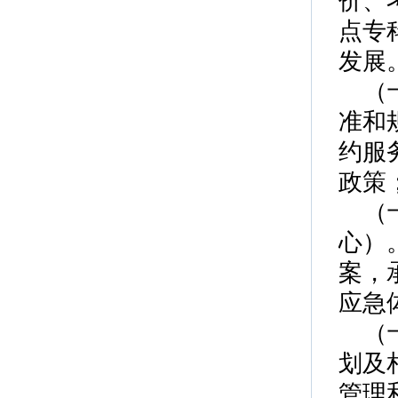
价、
点专
发展
（
准和
约服
政策
（
心）
案，
应急
（
划及
管理