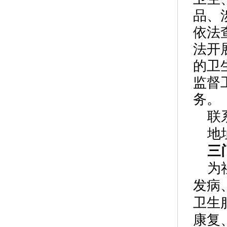
品、
依法
法开
的卫
监督
务。
联
地
三
为
发病
卫生
康复