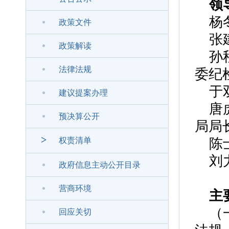
领
杨冬
政策文件
张
政策解读
孙
法律法规
委纪
于
建议提案办理
唐
预决算公开
局局
>
权责清单
陈
刘
政府信息主动公开目录
营商环境
主
（
回应关切