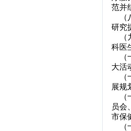
范并
（
研究
（
科医
（
大活
（
展规
（
员会
市保
（