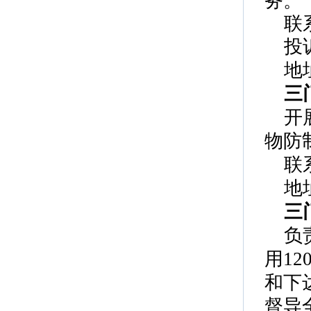
务。
联
投诉
地
三
开
物防
联
地
三
负
用
1
和下
督导