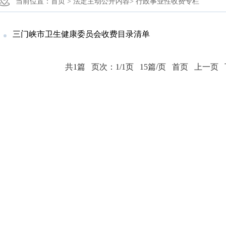
当前位置：
首页 >
法定主动公开内容>
行政事业性收费专栏
三门峡市卫生健康委员会收费目录清单
共1篇
页次：1/1页
15篇/页
首页
上一页