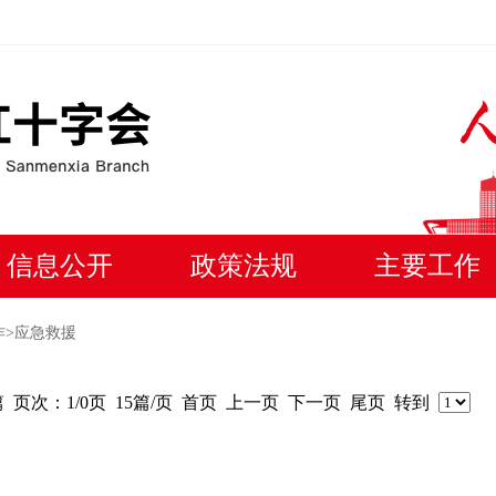
信息公开
政策法规
主要工作
作
>应急救援
篇
页次：1/0页
15篇/页
首页
上一页
下一页
尾页
转到