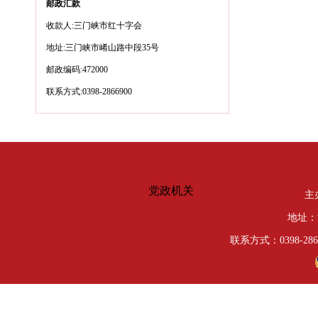
邮政汇款
收款人:三门峡市红十字会
地址:三门峡市崤山路中段35号
邮政编码:472000
联系方式:0398-2866900
党政机关
主
地址：
联系方式：0398-286