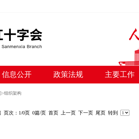
信息公开
政策法规
主要工作
们
>组织架构
篇
页次：1/0页
0篇/页
首页
上一页
下一页
尾页
转到