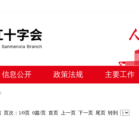
信息公开
政策法规
主要工作
作
篇
页次：1/0页
0篇/页
首页
上一页
下一页
尾页
转到